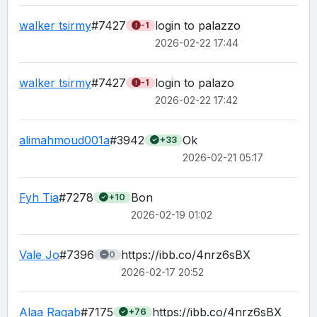
walker tsirmy
#7427
login to palazzo
-1
2026-02-22 17:44
walker tsirmy
#7427
login to palazo 
-1
2026-02-22 17:42
alimahmoud001a
#3942
Ok
+33
2026-02-21 05:17
Fyh Tia
#7278
Bon
+10
2026-02-19 01:02
Vale Jo
#7396
https://ibb.co/4nrz6sBX
0
2026-02-17 20:52
Alaa Ragab
#7175
https://ibb.co/4nrz6sBX
+76