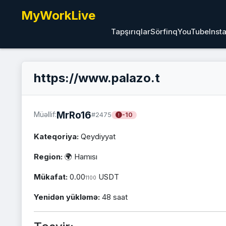
MyWorkLive
Tapşırıqlar
Sörfinq
YouTube
Inst
https://www.palazo.t
MrRo16
Müəllif:
#2475
-10
Kateqoriya:
Qeydiyyat
Region:
🌍 Hamısı
Mükafat:
0.00
USDT
1100
Yenidən yükləmə:
48 saat