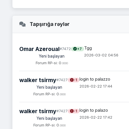
Tapşırığa rəylər
Tgg
Omar Azeroual
#7472
+7
2026-03-02 04:56
Yeni başlayan
Forum RP-si: 0
.0000
login to palazzo
walker tsirmy
#7427
-1
2026-02-22 17:44
Yeni başlayan
Forum RP-si: 0
.0000
login to palazo 
walker tsirmy
#7427
-1
2026-02-22 17:42
Yeni başlayan
Forum RP-si: 0
.0000