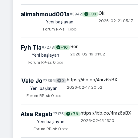
Ok
alimahmoud001a
#3942
+33
2026-02-21 05:17
Yeni başlayan
Forum RP-si: 1
.0000
Bon
Fyh Tia
#7278
+10
2026-02-19 01:02
Yeni başlayan
Forum RP-si: 0
.0000
https://ibb.co/4nrz6sBX
Vale Jo
#7396
0
2026-02-17 20:52
Yeni başlayan
Forum RP-si: 0
.0000
https://ibb.co/4nrz6sBX
Alaa Ragab
#7175
+76
2026-02-15 13:10
Yeni başlayan
Forum RP-si: 0
.0000