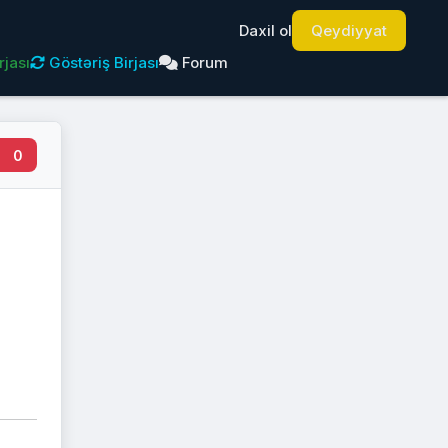
Daxil ol
Qeydiyyat
rjası
Göstəriş Birjası
Forum
0