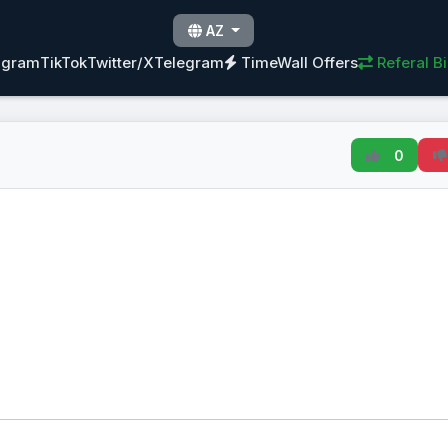
AZ
agram
TikTok
Twitter/X
Telegram
TimeWall Offers
Referal Bi
0