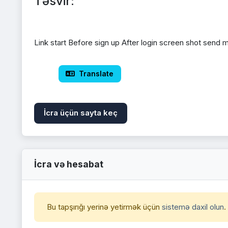
Təsvir:
Link start Before sign up After login screen shot send m
 Translate
İcra üçün sayta keç
İcra və hesabat
Bu tapşırığı yerinə yetirmək üçün
sistemə daxil olun
.