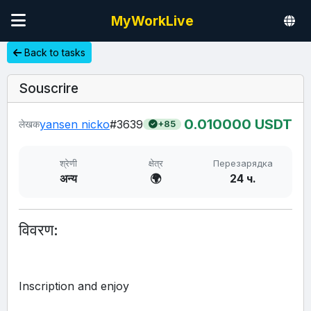
MyWorkLive
Back to tasks
Souscrire
0.01
0000
USDT
yansen nicko
#3639
लेखक
+85
श्रेणी
क्षेत्र
Перезарядка
अन्य
🌍
24 ч.
विवरण:
Inscription and enjoy