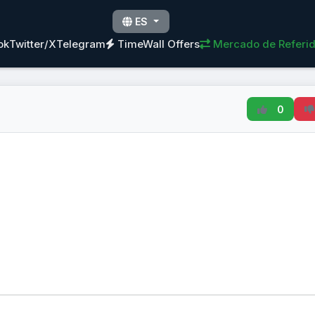
ES
ok
Twitter/X
Telegram
TimeWall Offers
Mercado de Referi
0