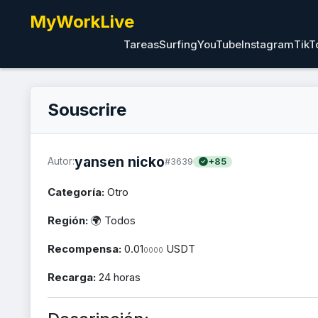
MyWorkLive
Tareas
Surfing
YouTube
Instagram
TikT
Souscrire
yansen nicko
Autor:
#3639
+85
Categoría:
Otro
Región:
🌍 Todos
Recompensa:
0.01
USDT
0000
Recarga:
24 horas