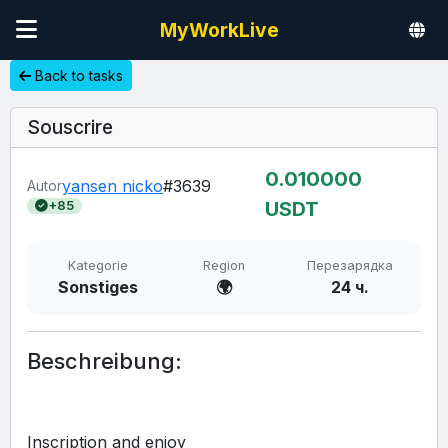
MyWorkLive
Back to tasks
Souscrire
0.01
0000
yansen nicko
#3639
Autor
USDT
+85
Kategorie
Region
Перезарядка
Sonstiges
🌍
24 ч.
Beschreibung:
Inscription and enjoy