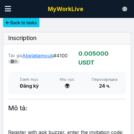
MyWorkLive
Back to tasks
Inscription
0.00
5000
Abelatiamouk
#4100
Tác giả
USDT
0
Danh mục
Khu vực
Перезарядка
Đăng ký
🌍
24 ч.
Mô tả:
Register with apk buzzer, enter the invitation code: 