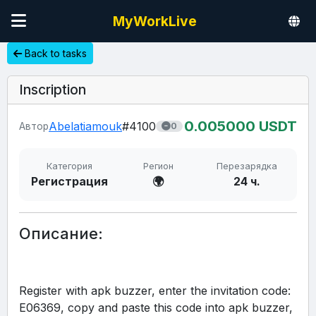
MyWorkLive
Back to tasks
Inscription
0.00
5000
USDT
Abelatiamouk
#4100
Автор
0
Категория
Регион
Перезарядка
Регистрация
🌍
24 ч.
Описание:
Register with apk buzzer, enter the invitation code: 
E06369, copy and paste this code into apk buzzer, 