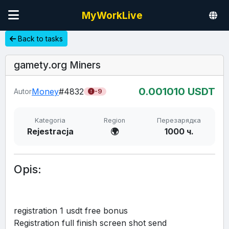
MyWorkLive
Back to tasks
gamety.org Miners
0.00
1010
USDT
Money
#4832
Autor
-9
Kategoria
Region
Перезарядка
Rejestracja
🌍
1000 ч.
Opis:
registration 1 usdt free bonus 
Registration full finish screen shot send 