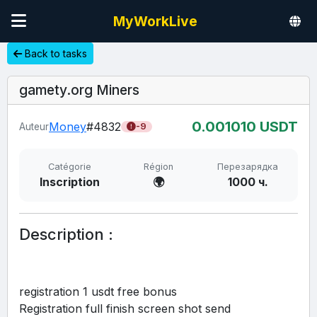
MyWorkLive
Back to tasks
gamety.org Miners
0.00
1010
USDT
Money
#4832
Auteur
-9
Catégorie
Région
Перезарядка
Inscription
🌍
1000 ч.
Description :
registration 1 usdt free bonus 
Registration full finish screen shot send 