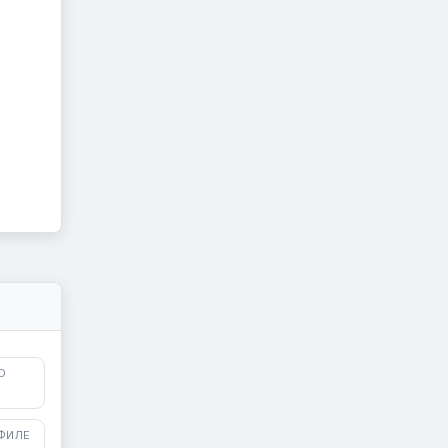
О
ФИЛЕ