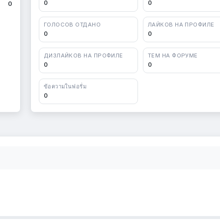
0
0
0
ГОЛОСОВ ОТДАНО
ЛАЙКОВ НА ПРОФИЛЕ
0
0
ДИЗЛАЙКОВ НА ПРОФИЛЕ
ТЕМ НА ФОРУМЕ
0
0
ข้อความในฟอรั่ม
0