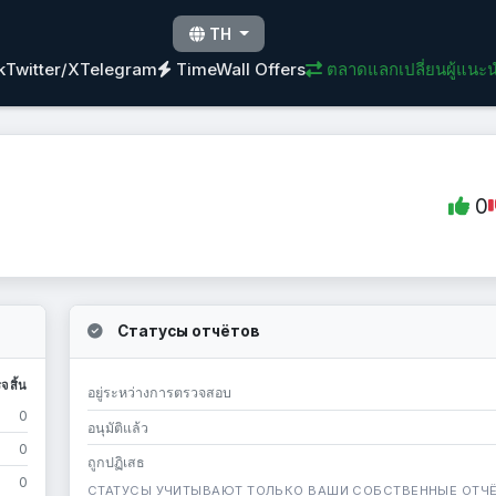
TH
k
Twitter/X
Telegram
TimeWall Offers
ตลาดแลกเปลี่ยนผู้แนะ
0
Статусы отчётов
็จสิ้น
อยู่ระหว่างการตรวจสอบ
0
อนุมัติแล้ว
0
ถูกปฏิเสธ
0
СТАТУСЫ УЧИТЫВАЮТ ТОЛЬКО ВАШИ СОБСТВЕННЫЕ ОТЧЁ