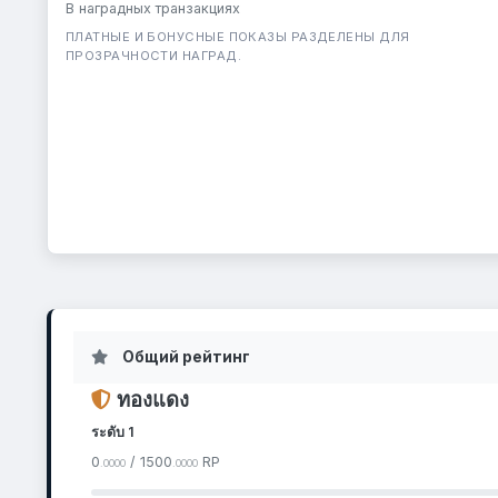
В наградных транзакциях
ПЛАТНЫЕ И БОНУСНЫЕ ПОКАЗЫ РАЗДЕЛЕНЫ ДЛЯ
ПРОЗРАЧНОСТИ НАГРАД.
Общий рейтинг
ทองแดง
ระดับ 1
0
/ 1500
RP
.0000
.0000