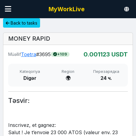
MyWorkLive
Back to tasks
MONEY RAPID
0.00
1123
USDT
Toetra
#3695
Müəllif
+109
Kateqoriya
Region
Перезарядка
Digər
🌍
24 ч.
Təsvir:
Inscrivez, et gagnez: 
Salut ! Je t’envoie 23 000 ATOS (valeur env. 23 