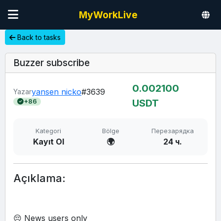
MyWorkLive
Back to tasks
Buzzer subscribe
0.00
2100
yansen nicko
#3639
Yazar
USDT
+86
Kategori
Bölge
Перезарядка
Kayıt Ol
🌍
24 ч.
Açıklama:
😔 News users only 