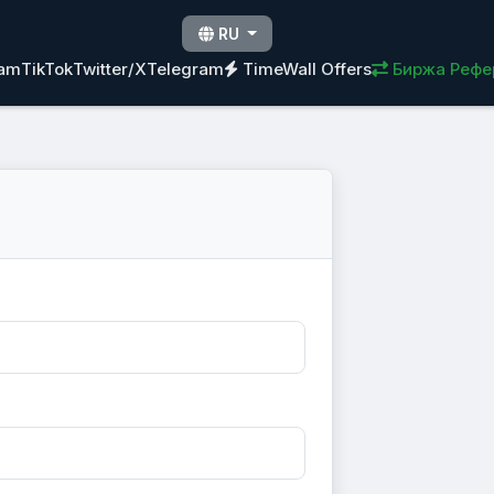
RU
ram
TikTok
Twitter/X
Telegram
TimeWall Offers
Биржа Рефе