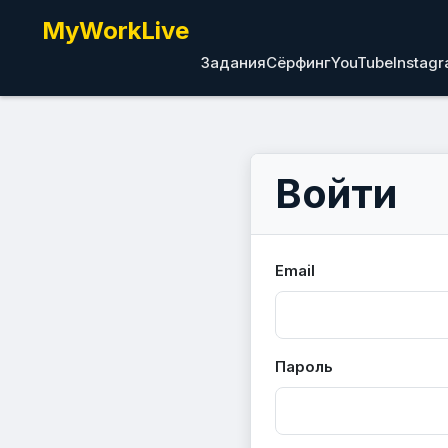
MyWorkLive
Задания
Сёрфинг
YouTube
Instag
Войти
Email
Пароль