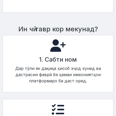
Ин чӣ тавр кор мекунад?
1. Сабти ном
Дар тӯли як дақиқа ҳисоб эҷод кунед ва
дастрасии фаврӣ ба ҳамаи имкониятҳои
платформаро ба даст оред.