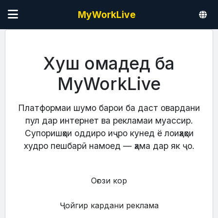
MyWorkLive
Хуш омадед ба
MyWorkLive
Платформаи шумо барои ба даст овардани
пул дар интернет ва рекламаи муассир.
Супоришҳои оддиро иҷро кунед ё лоиҳаҳои
худро пешбарӣ намоед — ҳама дар як ҷо.
Оғози кор
Ҷойгир кардани реклама