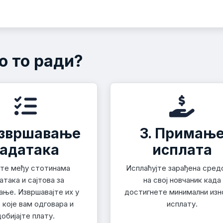
о то ради?
Извршавање
3. Примањ
задатака
исплата
јте међу стотинама
Исплаћујте зарађена сред
атака и сајтова за
на свој новчаник када
ање. Извршавајте их у
достигнете минимални изн
 које вам одговара и
исплату.
добијајте плату.