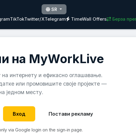
SR
agram
TikTok
Twitter/X
Telegram
TimeWall Offers
Берза пре
и на MyWorkLive
 на интернету и ефикасно оглашавање.
датке или промовишите своје пројекте —
на једном месту.
Вход
Постави рекламу
 only via Google login on the sign‑in page.