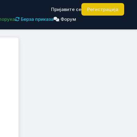
Пријавите се
Регистрација
порука
Берза приказа
Форум