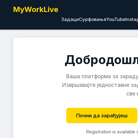
MyWorkLive
Задаци
Сурфовање
YouTube
Inst
Добродошл
Ваша платформа за зараду
Извршавајте једноставне за
све 
Почни да зарађујеш
Registration is available