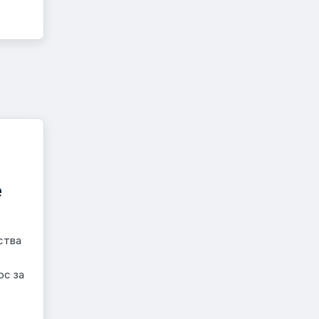
е
ства
ос за